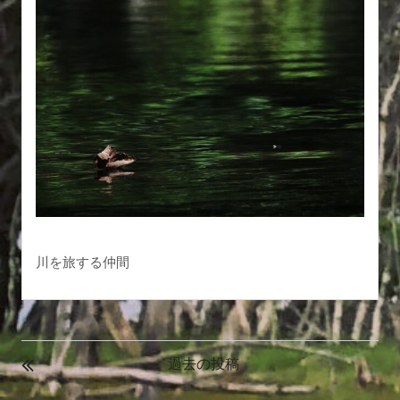
川を旅する仲間
投
稿
過去の投稿
ナ