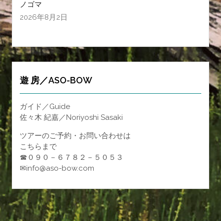
ノゴマ
2026年8月2日
遊 房／ASO-BOW
ガイド／Guide
佐々木 紀嘉／Noriyoshi Sasaki
ツアーのご予約・お問い合わせは
こちらまで
☎０９０－６７８２－５０５３
✉info@aso-bow.com