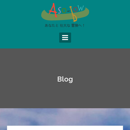
コ
ン
テ
ン
ツ
へ
ス
キ
ッ
プ
Blog