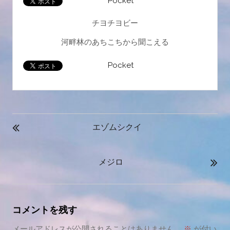
Pocket
チヨチヨビー
河畔林のあちこちから聞こえる
Pocket
投
稿
エゾムシクイ
ナ
ビ
メジロ
ゲ
ー
シ
ョ
コメントを残す
ン
メールアドレスが公開されることはありません。
※
が付い