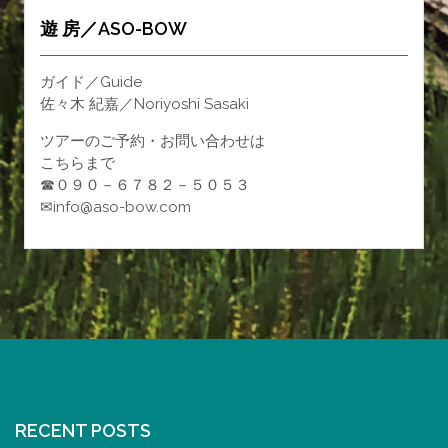
遊 房／ASO-BOW
ガイド／Guide
佐々木 紀嘉／Noriyoshi Sasaki
ツアーのご予約・お問い合わせは
こちらまで
☎０９０－６７８２－５０５３
✉info@aso-bow.com
RECENT POSTS