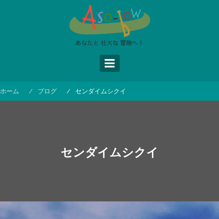
コ
ン
テ
ン
ツ
へ
ス
キ
ッ
ホーム
ブログ
センダイムシクイ
プ
センダイムシクイ