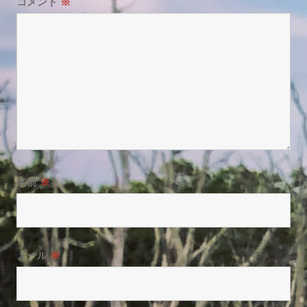
コメント
※
名前
※
メール
※