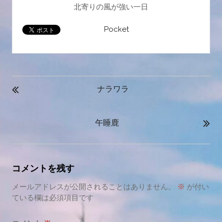
北寄りの風が強い一日
Pocket
投
稿
ナラワラ
ナ
ビ
午睡鹿
ゲ
ー
シ
ョ
コメントを残す
ン
メールアドレスが公開されることはありません。
※
が付い
ている欄は必須項目です