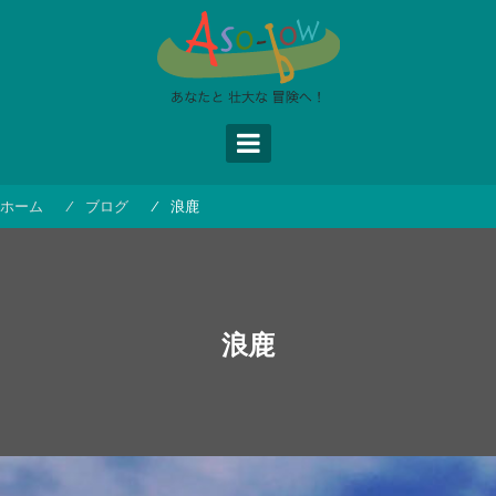
コ
ン
テ
ン
ツ
へ
ス
キ
ッ
ホーム
ブログ
浪鹿
プ
浪鹿