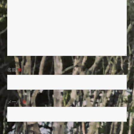
名前
※
メール
※