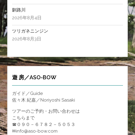
釧路川
2026年8月4日
ツリガネニンジン
2026年8月3日
遊 房／ASO-BOW
ガイド／Guide
佐々木 紀嘉／Noriyoshi Sasaki
ツアーのご予約・お問い合わせは
こちらまで
☎０９０－６７８２－５０５３
✉info@aso-bow.com