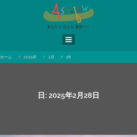
コ
ン
テ
ン
ツ
へ
ス
キ
ッ
ホーム
2025年
2月
28
プ
日:
2025年2月28日