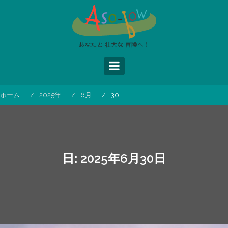
コ
ン
テ
ン
ツ
へ
ス
キ
ッ
ホーム
2025年
6月
30
プ
日:
2025年6月30日