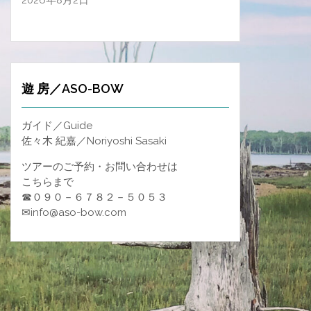
2026年8月2日
遊 房／ASO-BOW
ガイド／Guide
佐々木 紀嘉／Noriyoshi Sasaki
ツアーのご予約・お問い合わせは
こちらまで
☎０９０－６７８２－５０５３
✉info@aso-bow.com