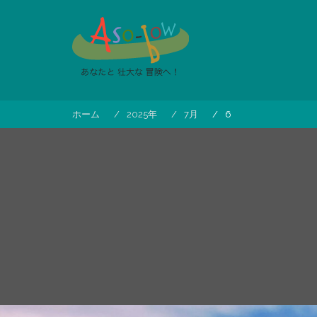
コ
ン
テ
ン
ツ
へ
ス
ホーム
2025年
7月
6
キ
ッ
プ