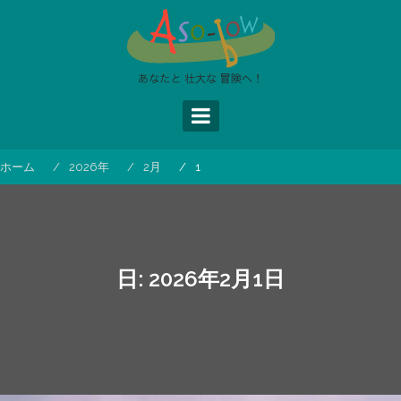
コ
ン
テ
ン
ツ
へ
ス
キ
ッ
ホーム
2026年
2月
1
プ
日:
2026年2月1日