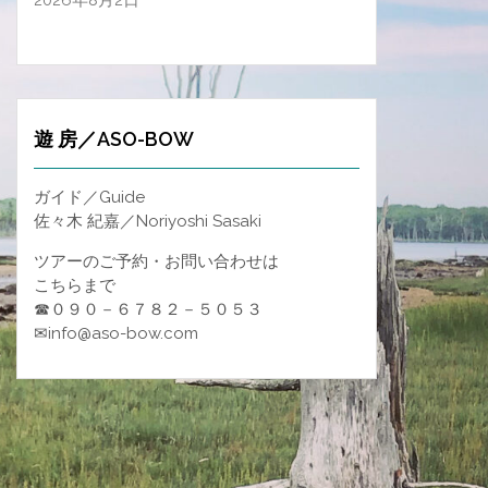
2026年8月2日
遊 房／ASO-BOW
ガイド／Guide
佐々木 紀嘉／Noriyoshi Sasaki
ツアーのご予約・お問い合わせは
こちらまで
☎０９０－６７８２－５０５３
✉info@aso-bow.com