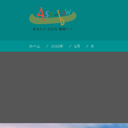
コ
ン
テ
ン
ツ
へ
ス
ホーム
2025年
9月
6
キ
ッ
プ