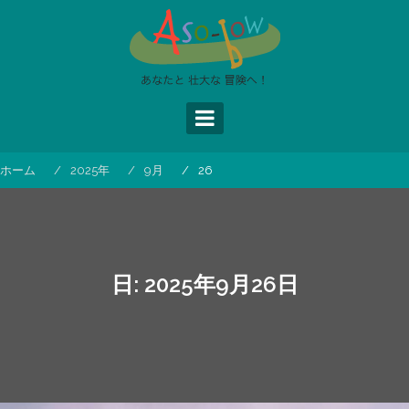
コ
ン
テ
ン
ツ
へ
ス
キ
ッ
ホーム
2025年
9月
26
プ
日:
2025年9月26日