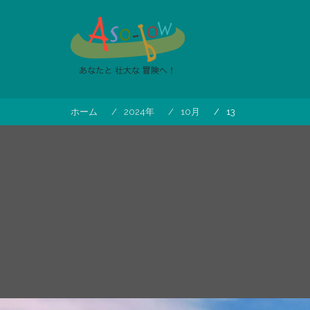
コ
ン
テ
ン
ツ
へ
ス
ホーム
2024年
10月
13
キ
ッ
プ