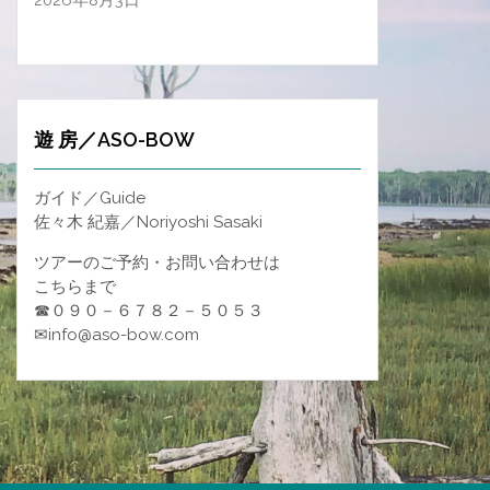
2026年8月3日
遊 房／ASO-BOW
ガイド／Guide
佐々木 紀嘉／Noriyoshi Sasaki
ツアーのご予約・お問い合わせは
こちらまで
☎０９０－６７８２－５０５３
✉info@aso-bow.com