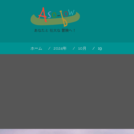
コ
ン
テ
ン
ツ
へ
ス
ホーム
2024年
10月
19
キ
ッ
プ