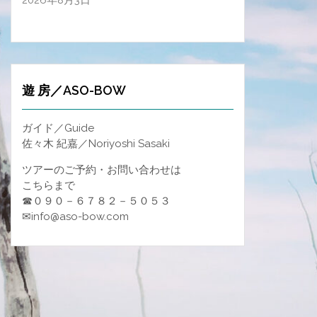
2026年8月3日
遊 房／ASO-BOW
ガイド／Guide
佐々木 紀嘉／Noriyoshi Sasaki
ツアーのご予約・お問い合わせは
こちらまで
☎０９０－６７８２－５０５３
✉info@aso-bow.com